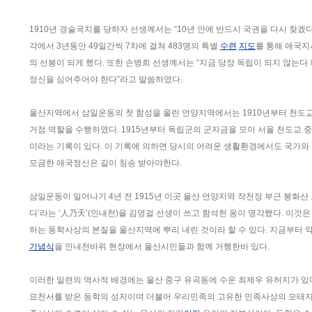
1910년 경술국치를 당하자 선생께서는 “10년 안에 반드시 국권을 다시 찾겠
각에서 3년동안 49일간씩 7차에 걸쳐 483명의 특별
수련
지도
를 통해 애국지
의 선봉이 되게 했다. 또한 손병희 선생께서는 “지금 당장 독립이 되지 않는
정신을 심어주어야 한다”라고 말씀하였다.
울산지역에서 삼일운동의 첫 함성을 울린 언양지역에서는 1910년부터 천도교
거점 역할을 수행하였다. 1915년부터 독립군의 군자금을 모아 서울 천도교 
이라는 기록이 있다. 이 기록에 의하면 당시의 어려운 생활환경에서도 국가와
모금한 애국정신은 길이 칭송 받아야한다.
삼일운동이 일어나기 4년 전 1915년 이곳 울산 언양지역 작천정 부근 봉화산 
다’라는 ‘人乃天’(인내천)을 김영걸 선생이 쓰고 함석헌 옹이 명각했다. 이것
하는 동학사상의 본질을 울산지역에 뿌리 내린 것이라 할 수 있다. 지금부터 약 
기념식
을 인내천바위 현장에서 울산시민들과 함께 거행한바 있다.
이러한 일련의 역사적 배경에는 울산 중구 유곡동에 수운 최제우 유허지가 있다.
묘천서를 받은 동학의 성지이며 더불어 우리민족의 고유한 민족사상의 모태지라