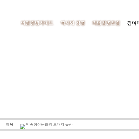
의암경영가이드
역사와 경영
의암경영포럼
참여
제목
민족정신문화의 모태지 울산