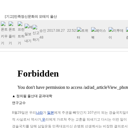
[기고]민족정신문화의 모태지 울산
승인
2017.08.27 22:52:
48
▲ 정의필 울산대 공과대학
연구교수
8월29일은 우리
나라
가
일본
에게 주권을 빼앗긴지 107년이 되는 경술국치일
적 사실로서 역사가
우
리에게 가르쳐 주는 교훈을 되새기고 다시는 이런 일이
경술국치를 당해 삼일운동 민족대표이신 손병희 선생께서는 비장한 결의로서