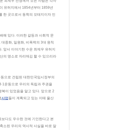
운 최제우 선생께서 모든 사람은 각자
이 유허지에서 1854년부터 1859년
를 한 곳으로서 동학의 모태지이자 민
배해 있다. 이러한 갈등과 사회적 문
대중화, 일원화, 비폭력의 3대 원칙
. 앞서 이야기한 수운 최제우 유허지
산의 명소로 자리매김 할 수 있으리라
1운동으로 건립된 대한민국임시정부의
3·1운동으로 우리의 독립과 주권을
복이 있었음을 알고 있다. 앞으로 2
념
사업
들이 계획되고 있는 이때 울산
족보다도 우수한 것에 기인한다고 본
축소된 우리의 역사적 사실을 바로 알