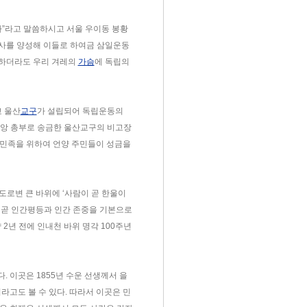
다”라고 말씀하시고 서울 우이동 봉황
사를 양성해 이들로 하여금 삼일운동
다 하더라도 우리 겨레의
가슴
에 독립의
 울산
교구
가 설립되어 독립운동의
중앙 총부로 송금한 울산교구의 비고장
 민족을 위하여 언양 주민들이 성금을
도로변 큰 바위에 ‘사람이 곧 한울이
은 곧 인간평등과 인간 존중을 기본으로
2년 전에 인내천 바위 명각 100주년
 이곳은 1855년 수운 선생께서 을
고도 볼 수 있다. 따라서 이곳은 민