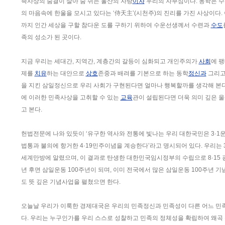
족사상의 숨결이 살아 숨 쉬는 울산의 자랑
이자
우리의 자부심이다. 동학은 수
의 마음속에 한울을 모시고 있다는 ‘侍天主’(시천주)의 진리를 가진 사상이다. 
까지 인간 세상을 구할 참다운 도를 구하기 위하여 수운선생께서 수련과
수도
족의 성소가 된 곳이다.
지금 우리는 세대간, 지역간, 계층간의 갈등이 심화되고 개인주의가
사회
에 팽
제를
치유
하는 대안으로
상호
존중과 배려를 기본으로 하는 동학
정신과
그리고 
을 지킨 삼일정신으로 우리 사회가 구현된다면 얼마나 행복할까를 생각해 본다
에 이러한 민족사상을 고취할 수 있는
교육
관이 설립된다면 더욱 의미 깊은 울
고 본다.
헌법전문에 나와 있듯이 ‘유구한 역사와 전통에 빛나는 우리 대한국민은 3·
법통과 불의에 항거한 4·19민주이념을 계승한다’라고 명시되어 있다. 우리는 
세계만방에 알렸으며, 이 결과로 탄생한 대한민국임시정부의 수립으로 8·15 광
년 후면 삼일운동 100주년이 되며, 이미 전국에서 많은 삼일운동 100주년 기
도 뜻 깊은 기념사업을 펼쳤으면 한다.
오늘날 우리가 이룩한 경제대국은 우리의 민족정신과 민족성이 다른 어느 민
다. 우리는 누구인가를 우리 스스로 성찰하고 민족의 정체성을 확립하여 왜곡 