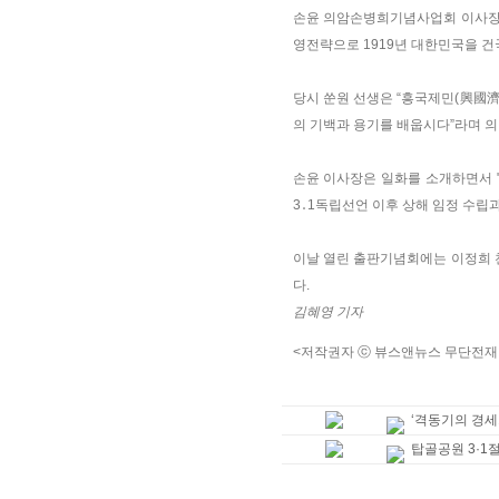
손윤 의암손병희기념사업회 이사장은 
영전략으로 1919년 대한민국을 건
당시 쑨원 선생은 “흥국제민(興國濟
의 기백과 용기를 배웁시다”라며 의
손윤 이사장은 일화를 소개하면서 
3․1독립선언 이후 상해 임정 수립과
이날 열린 출판기념회에는 이정희 천
다.
김혜영 기자
<저작권자 ⓒ 뷰스앤뉴스 무단전재
‘격동기의 경세
탑골공원 3·1