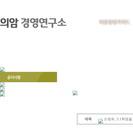
의암경영가이드
제목
손병희, 3.1혁명