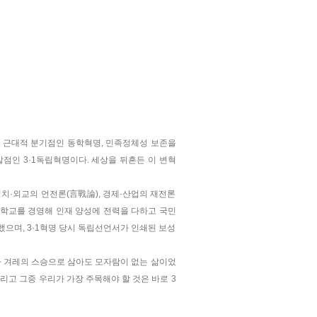
의 근대적 분기점인 동학혁명, 민족정체성 보존을
점인 3·1독립혁명이다. 세상을 뒤흔든 이 변혁
정치·외교의 언전론(言戰論), 경제·산업의 재전론
여학교를 경영해 인재 양성에 전력을 다하고 국민
으며, 3·1혁명 당시 독립선언서가 인쇄된 보성
자 겨레의 스승으로 삼아도 모자람이 없는 삶이었
리고 그중 우리가 가장 주목해야 할 것은 바로 3