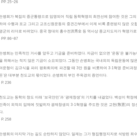
- PP. 25~26
손병희가 북접의 중군통령으로 임명되어 직립 동학혁명의 최전선에 참여한 것은 그의 
하여 수행과 포교 그리고 교조신원운동의 중견간부에서 이제 비록 훈련받지 않은 오
명군의 리더로 바뀌었다. 중국 청대의 홍수전洪秀全 등 역사상 종교지도자가 혁명가로 
- PP. 86~87
손병희는 민족적인 거사를 앞두고 기금을 준비하였다. 자금이 없으면 ‘운동’은 불가능
을 위해서는 적지 않은 기금이 소요되었다. 그동안 손병희는 국내외의 독립운동에 많은
여운형이 김규식을 파리 평화회의에 파견할 때 3만 원을 비롯하여 3·1혁명 준비과정에
돈’은 대부분 천도교의 몫이었다. 손병희의 부인 주옥경의 증언이다.
- P. 236
천도교는 동학의 창도 이래 ‘보국안민’과 ‘광제창생’의 기치를 내걸었다. 백성이 학정
민족이 외적의 압제에 짓밟히자 광제창생의 3·1혁명을 주도한 것은 교헌(敎憲)의 
다.
- P. 258
손병희의 마지막 가는 길도 순탄하지 않았다. 일제는 그가 형집행정지자로 석방된 죄