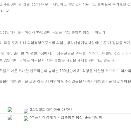
없다는 것이다. 영결식장에 다수의 시민이 모이면 만세시위라도 벌어질까 두려웠던 것
- P. 321
선생님께서 순국하신지 95년만에 나오는 '의암 손병희 평전'이 아닌가.
이 책을 짓기 위해 의암경영연구소와 의암손병희선생기념사업회(손윤)가 김삼웅 저자
1년 이상 준비한 책 편찬과정에서, 국정농단으로 위대한 1919.3.1.대한민국 건국과 
수 없었기에 이 책은 어두운 이 시대에 밝은 대안을 제시할 것이라고 믿는다.
촛불로 이룬 위대한 민주국민의 승리는 100년만에 3.1혁명을 재현한 것으로 그 역사적
촛불이 대한민국을 살린 것은 3.1혁명이 민주선열들을 태워서 대한민국을 낳았기 때문
3.1혁명과 대한민국 98주년,
‘격동기의 경세가 의암손병희 평전’ 출판기념회