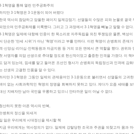
3·1혁명을 통해 열린 민주공화주의
하지만 3·1혁명은 3·1운동이 되어 버렸다
한국 역사의 참담하고 암울한 페이지 일제강점기. 선열들의 수많은 피와 눈물로 결국
되었으며 민주공화제를 이룩했다. 그리고 그 과정에서 3·1혁명을 빼놓고 말할 수 없다.
3·1혁명은 일제에 대항해 민중이 한 목소리로 자주독립을 외친 투쟁임은 물론, 백성이
서 단순한 ‘만세 시위’가 아닌 ‘혁명’이라고 부를 만하다. 이런 혁명이 손병희의 존재
격·신앙심·리더십·인력동원과 자금지원 등 거의 모든 면에서 큰 역할을 했다. 권위
첫 서명자를 의암 선생으로 추대할 정도로 헌신적이었고 출중한 인격을 가졌다. 이 
도 담겨 있는데, 낌새를 맡고 들어온 조선인 형사가 손병희의 독립정신과 인격에 감화
는 선생의 고결한 인품을 알 수 있다.
하지만 3·1혁명은 그동안 일제의 관제용어인 3·1운동으로 불리면서 선열들의 고귀
색이 없는 사회과학적인 혁명의 정명을 회복하지 못하고 있다. 게다가 요즘 세태를 보
대신 지배자만 남아 국민을 우롱하고 있으니 안타까운 일이 아닐 수 없다.
청산하지 못한 아픈 역사의 반복,
손병희의 정신을 되새겨
길 잃은 우리에게 시대정신을 제시할 책
지금 우리에게는 역사정의가 없다. 일제에 강탈당한 조국과 주권을 되찾고자 몸과 마