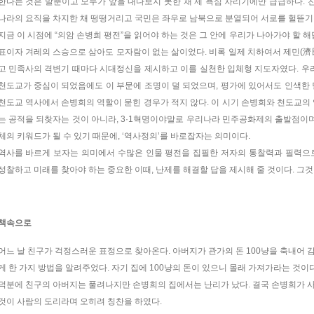
한다는 것은 말뿐이고 모두가 앞을 내다보지 못한 채 제 욕심 차리기에만 급급하다.
나라의 요직을 차지한 채 떵떵거리고 국민은 좌우로 남북으로 분열되어 서로를 헐뜯기
지금 이 시점에 “의암 손병희 평전”을 읽어야 하는 것은 그 안에 우리가 나아가야 할 해
표이자 겨레의 스승으로 삼아도 모자람이 없는 삶이었다. 비록 일제 치하여서 제민(濟
고 민족사의 격변기 때마다 시대정신을 제시하고 이를 실천한 입체형 지도자였다. 우리
천도교가 중심이 되었음에도 이 부문에 조명이 덜 되었으며, 평가에 있어서도 인색한 
천도교 역사에서 손병희의 역할이 묻힌 경우가 적지 않다. 이 시기 손병희와 천도교의 
는 공적을 되찾자는 것이 아니라, 3·1혁명이야말로 우리나라 민주공화제의 출발점이
체의 키워드가 될 수 있기 때문에, ‘역사정의’를 바로잡자는 의미이다.
역사를 바르게 보자는 의미에서 수많은 인물 평전을 집필한 저자의 통찰력과 필력으로
성찰하고 미래를 찾아야 하는 중요한 이때, 난제를 해결할 답을 제시해 줄 것이다. 그것
책속으로
어느 날 친구가 걱정스러운 표정으로 찾아온다. 아버지가 관가의 돈 100냥을 축내어 
게 한 가지 방법을 알려주었다. 자기 집에 100냥의 돈이 있으니 몰래 가져가라는 것이다
덕분에 친구의 아버지는 풀려나지만 손병희의 집에서는 난리가 났다. 결국 손병희가 
것이 사람의 도리라며 오히려 칭찬을 하였다.