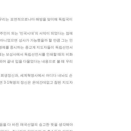
 우리는 표면적으로나마 해방을 맞이해 독립국이
 주인이 되는 ‘민국시대’의 서막이 되었다는 점에
가 아니었으면 성사가 가능했을까 할 만큼 그는 인
와 명예를 중시하는 종교계 지도자들이 독립선언서
책에는 보성사에서 독립선언서를 인쇄할 때의 비화
되어 끝내 입을 다물었다는 내용으로 볼 때 우리
한 희생정신과, 세계혁명사에서 어디다 내놔도 손
면 3·1혁명의 정신은 온데간데없고 참된 지도자
음을 다 바친 애국선열의 숭고한 뜻을 생각해야