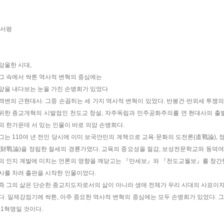
서평
암울한 시대,
그 속에서 싹튼 역사적 변혁의 중심에는
앞을 내다보는 눈을 가진 손병희가 있었다
격변의 근현대사. 그중 손꼽히는 세 가지 역사적 변혁이 있었다. 반봉건·반외세 투쟁
위한 종교개혁의 시발점인 천도교 창설, 자주독립과 민주공화주의를 연 현대사의 출발
의 한가운데 서 있는 인물이 바로 의암 손병희다.
그는 110여 년 전인 당시에 이미 보국안민의 계책으로 교육·문화의 도전론(道戰論), 
(財戰論)을 정립한 절세의 경륜가였다. 교육의 중요성을 절감, 보성전문학교와 동덕
의 인지 계발에 미치는 언론의 영향을 깨닫고는 『만세보』와 『천도교월보』를 창간했
사를 차려 출판을 시작한 인물이었다.
즉 그의 삶은 단순한 종교지도자로서의 삶이 아니라 생애 전체가 우리 시대의 사표이
다. 일제강점기에 싹튼, 아주 중요한 역사적 변혁의 중심에는 모두 손병희가 있었다. 그
·1혁명일 것이다.