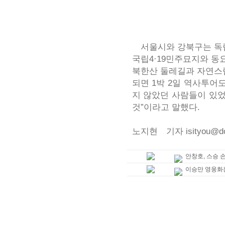
서울시와 강북구는 독립
국립4·19민주묘지와 동요
북한산 둘레길과 자연스럽
되면 1박 2일 역사투어
지 않았던 사람들이 있
것”이라고 말했다.
노지현 기자 isityou@do
안창호, 스승 손
이승만 영웅화는