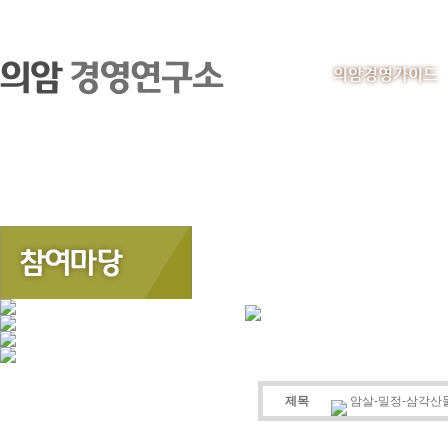
의암경영가이드
제목
암살-밀정-삼각산둘레길