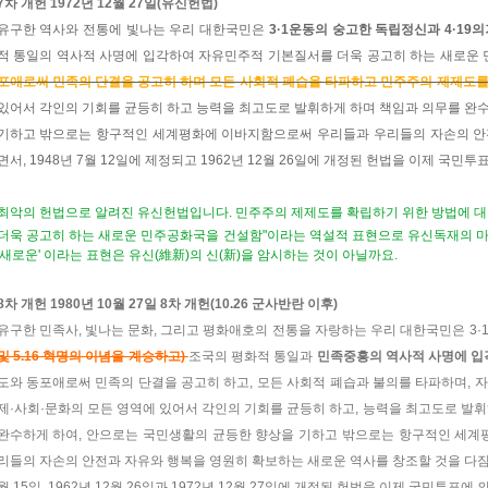
7차 개헌 1972년 12월 27일(유신헌법)
유구한 역사와 전통에 빛나는 우리 대한국민은
3·1운동의 숭고한 독립정신과 4·19의
적 통일의 역사적 사명에 입각하여 자유민주적 기본질서를 더욱 공고히 하는 새로운
포애로써 민족의 단결을 공고히 하며 모든 사회적 폐습을 타파하고 민주주의 제제도를
있어서 각인의 기회를 균등히 하고 능력을 최고도로 발휘하게 하며 책임과 의무를 완
기하고 밖으로는 항구적인 세계평화에 이바지함으로써 우리들과 우리들의 자손의 안
면서, 1948년 7월 12일에 제정되고 1962년 12월 26일에 개정된 헌법을 이제 국민
최악의 헌법으로 알려진 유신헌법입니다. 민주주의 제제도를 확립하기 위한 방법에 대
더욱 공고히 하는 새로운 민주공화국을 건설함"이라는 역설적 표현으로 유신독재의 마
'새로운' 이라는 표현은 유신(維新)의 신(新)을 암시하는 것이 아닐까요.
8차 개헌 1980년 10월 27일 8차 개헌(10.26 군사반란 이후)
유구한 민족사, 빛나는 문화, 그리고 평화애호의 전통을 자랑하는 우리 대한국민은 3
및 5.16 혁명의 이념을 계승하고)
조국의 평화적 통일과
민족중흥의 역사적 사명에 입
도와 동포애로써 민족의 단결을 공고히 하고, 모든 사회적 폐습과 불의를 타파하며, 
제·사회·문화의 모든 영역에 있어서 각인의 기회를 균등히 하고, 능력을 최고도로 발휘
완수하게 하여, 안으로는 국민생활의 균등한 향상을 기하고 밖으로는 항구적인 세
리들의 자손의 안전과 자유와 행복을 영원히 확보하는 새로운 역사를 창조할 것을 다짐하면서
월 15일, 1962년 12월 26일과 1972년 12월 27일에 개정된 헌법을 이제 국민투표에