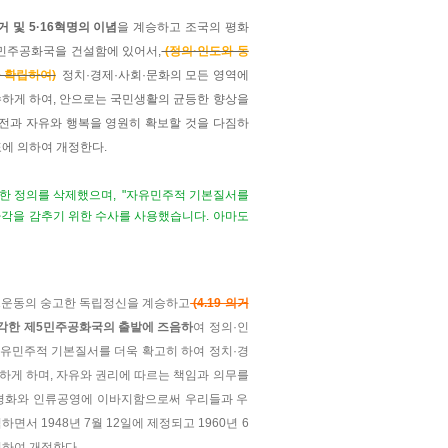
거 및 5·16혁명의 이념
을 계승하고 조국의 평화
 민주공화국을 건설함에 있어서,
(정의·인도와 동
 확립하여)
정치·경제·사회·문화의 모든 영역에
수하게 하여, 안으로는 국민생활의 균등한 향상을
전과 자유와 행복을 영원히 확보할 것을 다짐하
투표에 의하여 개정한다.
한 정의를 삭제했으며,
"자유민주적 기본질서를
각을 감추기 위한 수사를 사용했습니다. 아마도
·1운동의 숭고한 독립정신을 계승하고
(4.19 의거
각한 제5민주공화국의 출발에 즈음하
여 정의·인
자유민주적 기본질서를 더욱 확고히 하여 정치·경
하게 하며, 자유와 권리에 따르는 책임과 의무를
계평화와 인류공영에 이바지함으로써 우리들과 우
 1948년 7월 12일에 제정되고 1960년 6
 의하여 개정한다.