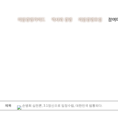
의암경영가이드
역사와 경영
의암경영포럼
참여
제목
손병희 삼전론, 3.1정신으로 임정수립, 대한민국 법통되다.