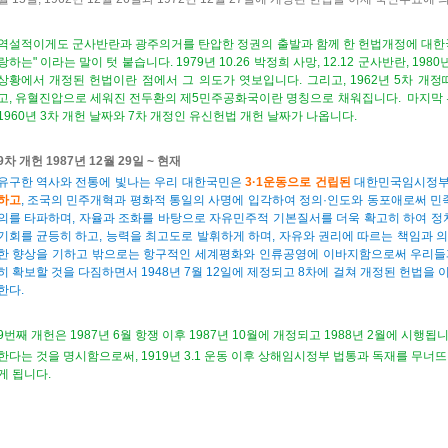
역설적이게도 군사반란과 광주의거를 탄압한 정권의 출발과 함께 한 헌법개정에 대한
랑하는" 이라는 말이 텃 붙습니다.
1979년 10.26 박정희 사망, 12.12 군사반란, 
상황에서 개정된 헌법이란 점에서 그 의도가 엿보입니다.
그리고, 1962년 5차 개정
고,
유혈진압으로 세워진 전두환의 제5민주공화국이란 명칭으로 채워집니다.
마지막 
1960년 3차 개헌 날짜와 7차 개정인 유신헌법 개헌 날짜가 나옵니다.
9차 개헌 1987년 12월 29일 ~ 현재
유구한 역사와 전통에 빛나는 우리 대한국민은
3·1운동으로 건립된
대한민국임시정부
하고
, 조국의 민주개혁과 평화적 통일의 사명에 입각하여 정의·인도와 동포애로써
민
의를 타파하며, 자율과 조화를 바탕으로 자유민주적 기본질서를 더욱 확고히 하여 정
기회를 균등히 하고, 능력을 최고도로 발휘하게 하며, 자유와 권리에 따르는 책임과 
한 향상을 기하고 밖으로는 항구적인 세계평화와 인류공영에 이바지함으로써 우리들
히 확보할 것을 다짐하면서 1948년 7월 12일에 제정되고 8차에 걸쳐 개정된 헌법을
한다.
9번째 개헌은 1987년 6월 항쟁 이후 1987년 10월에 개정되고 1988년 2월에 시행됩
한다는 것을 명시함으로써, 1919년 3.1 운동 이후 상해임시정부 법통과 독재를 무너뜨
게 됩니다.