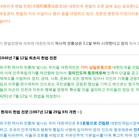
대한민국 헌법 전문(大韓民國憲法前文)은 대한민국 헌법의 조문 앞에 있는 공포문(公布文
제정권자, 헌법의 지도 이념이나 원리 등을 규정하고 있다. 전문은 본문과 마찬가지
설이다.
이 헌법전문에 의하면 대한민국의
역사적 전통성은 3.1절 부터 시작한다고 정의
되어 
1948년 7월 12일 최초의 헌법 전문
유구한 역사와 전통에 빛나는 우리들 대한국민은
기미 삼일운동으로
대한민국을 건립
여 이제 민주독립국가를 재건함에 있어서
정의인도와 동포애로써
민족의 단결을 공고
제제도를 수립하여 정치, 경제, 사회, 문화의 모든 영역에 있어서 각인의 기회를 균등
임과 의무를 완수케하여 안으로는 국민생활의 균등한 향상을 기하고 밖으로는 항구
들의 자손의 안전과 자유와 행복을 영원히 확보할 것을 결의하고 우리들의 정당 또 
4281년 7월 12일 이 헌법을 제정한다
현재의 헌법 전문 (1987년 12월 29일 9차 개헌 ~ )
유구한 역사와 전통에 빛나는 우리 대한국민은
3·1운동으로 건립된
대한민국임시정
하고, 조국의 민주개혁과 평화적 통일의 사명에 입각하여 정의·인도와 동포애로써
민
의를 타파하며, 자율과 조화를 바탕으로 자유민주적 기본질서를 더욱 확고히 하여 정