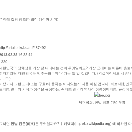
** 아래 칼럼 참조(헌법적 해석과 의미)
http://uriul.or.kr/board/487492
2013.02.28
16:33:44
1330
대한민국의 정체성을 가장 잘 나타내는 것이 무엇일까요? 가장 근래에는 이른바 촛불
회자되었던 '대한민국은 민주공화국이다' 라는 말 일 것입니다. (역설적이게도 시위
니.. ^^')
어쨌거나 그런 노래(또는 구호)의 출처는 어디였는지 다들 아실 겁니다. 바로 대한민국
도 대한민국의 시작과 성격을 규정하는, 즉 대한민국의 역사적 정통성에 대한 규정이 있
제헌국회, 헌법 공포 기념 우표
그러면
헌법 전문(前文)
은 무엇일까요? 위키백과(
http://ko.wikipedia.org
) 에 의하면 