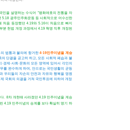
국민을 설명하는 수식어 "평화애호의 전통을 자
1980년 5.18 광주민주화운동 등 사회적으로 어수선한
때 처음 등장했던 4.19와 5.16이 처음으로 빠지
부분 헌법 개정 과정에서 4.19 혁명 직후 개정된
의 법통과 불의에 항거한
4·19민주이념을 계승
족
의 단결을 공고히 하고, 모든 사회적 폐습과 불
치·경제·사회·문화의 모든 영역에 있어서 각인의
의무를 완수하게 하여, 안으로는 국민생활의 균등
과 우리들의 자손의 안전과 자유와 행복을 영원
 이제 국회의 의결을 거쳐 국민투표에 의하여 개정
니다.
8차 개헌때 사라졌던 4.19 민주이념을 계승
린 4.19 민주이념의 승계를 보다 확실히 명기 하