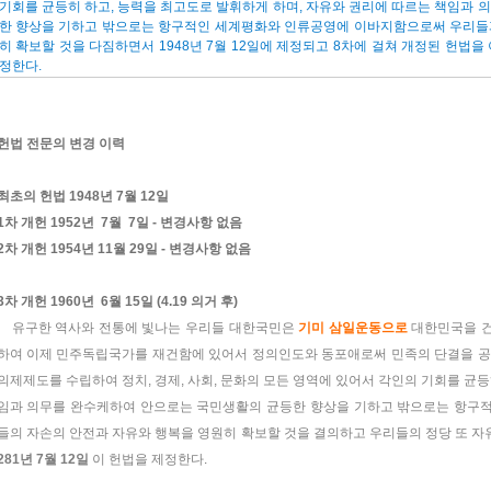
기회를 균등히 하고, 능력을 최고도로 발휘하게 하며, 자유와 권리에 따르는 책임과 
한 향상을 기하고 밖으로는 항구적인 세계평화와 인류공영에 이바지함으로써 우리들
히 확보할 것을 다짐하면서 1948년 7월 12일에 제정되고 8차에 걸쳐 개정된 헌법
정한다.
헌법 전문의 변경 이력
최초의 헌법
1948년 7월 12일
1차 개헌 1952년 7월 7일 - 변경사항 없음
2차 개헌 1954년 11월 29일 - 변경사항 없음
3차 개헌 1960년 6월 15일 (4.19 의거 후)
유구한 역사와 전통에 빛나는 우리들 대한국민은
기미 삼일운동으로
대한민국을 건
하여 이제 민주독립국가를 재건함에 있어서 정의인도와 동포애로써 민족의 단결을 공
의제제도를 수립하여 정치, 경제, 사회, 문화의 모든 영역에 있어서 각인의 기회를 균
임과 의무를 완수케하여 안으로는 국민생활의 균등한 향상을 기하고 밖으로는 항구
들의 자손의 안전과 자유와 행복을 영원히 확보할 것을 결의하고 우리들의 정당 또 
281년 7월 12일
이 헌법을 제정한다
.