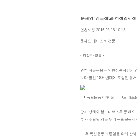
문재인 '건국절'과 한성임시정
인천도령
2016.08.16 10:13
문재인 페이스북 전문
<진정한 광복>
인천 자유공원은 인천상륙작전의 영
보다 앞선 1880년대에 조성된 유서
3.1 독립운동 이후 전국 13도 
당시 상해와 블라디보스톡 등 해외
부가 수립된 것은 우리 독립운동사
그 후 독립운동의 통일을 위해 상해