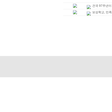
건국 97주년이
보성학교, 민족