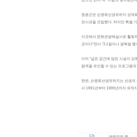
했으면 한다”며 “어렵게 찾아왔는
청원군은 손병희선생유허지 성역화 사
전시관을 건립했다. 하지만 특별 
이곳에서 문화관광해설사로 활동하고
곳이다”면서 “3.1절이나 광복절 
이어 “넓은 공간에 많은 시설이 갖
람객을 유인할 수 있는 프로그램과
한편, 손병희선생유허지는 선생의 
서 1991년부터 1999년까지 유적
어린이의 꿈