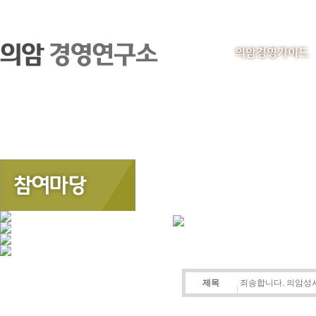
의암경영가이드
제목
죄송합니다. 의암성