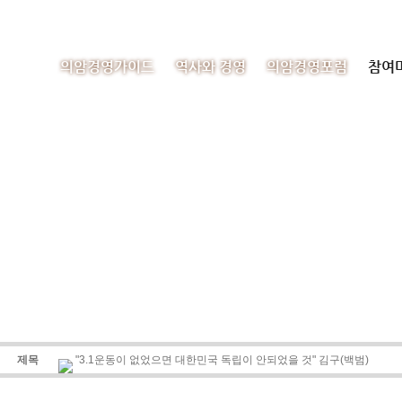
의암경영가이드
역사와 경영
의암경영포럼
참여
제목
"3.1운동이 없었으면 대한민국 독립이 안되었을 것" 김구(백범)