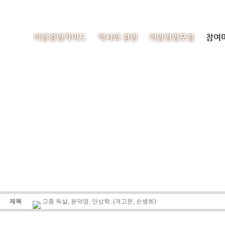
의암경영가이드
역사와 경영
의암경영포럼
참여
제목
고종 독살, 윤덕영, 안상학..(격고문, 손병희)