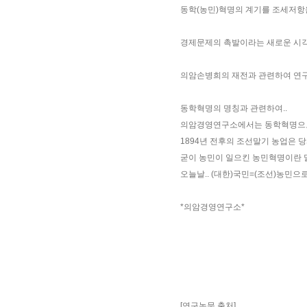
동학(농민)혁명의 계기를 조세저항
경제문제의 촉발이라는 새로운 시
의암손병희의 재전과 관련하여 연
동학혁명의 명칭과 관련하여..
의암경영연구소에서는 동학혁명으로
1894년 전후의 조선말기 농업은 당
굳이 농민이 일으킨 농민혁명이란 
오늘날.. (대한)국민=(조선)농민
*의암경영연구소*
[연구논문 출처]