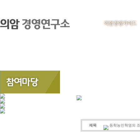
의암경영가이드
제목
동학농민혁명의 조