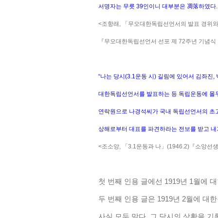
서명자는 무릇 39인이니 대부분은 凋落하였다. 
<조항래, 「무오대한독립선언서의 발표 경위와 
『무오대한독립선언서 선포 제 72주년 기념식 및 
“나는 당시(3.1운동 시) 길림에 있어서 김좌
대한독립선언서를 발표하는 등 독립운동에 몰
연락원으로 나경석씨가 국내 독립선언서의 초고
상해로부터 대표를 파견하라는 전보를 받고 내가
<조소앙, 「3.1운동과 나」(1946.2)『소앙선생
첫 번째 인용 글에선 1919년 1월에
두 번째 인용 글은 1919년 2월에
사실 모두 맞다. 그 당시의 상황을 