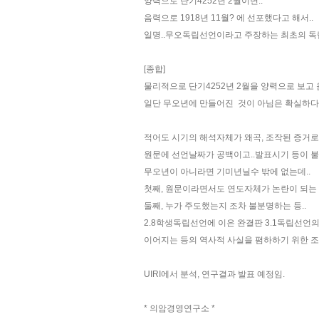
양력으로 단기4252년 2월이면..
음력으로 1918년 11월? 에 선포했다고 해서..
일명..무오독립선언이라고 주장하는 최초의 독
[종합]
물리적으로 단기4252년 2월을 양력으로 보고 음
일단 무오년에 만들어진 것이 아님은 확실하다
적어도 시기의 해석자체가 왜곡, 조작된 증거로 
원문에 선언날짜가 공백이고..발표시기 등이 불
무오년이 아니라면 기미년닐수 밖에 없는데..
첫째, 원문이라면서도 연도자체가 논란이 되는 
둘째, 누가 주도했는지 조차 불분명하는 등..
2.8학생독립선언에 이은 완결판 3.1독립선언
이어지는 등의 역사적 사실을 폄하하기 위한 조
UIRI에서 분석, 연구결과 발표 예정임.
* 의암경영연구소 *