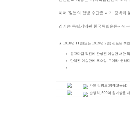
이어 '일본의 합방 수단은 사기·강박과 
김기승 독립기념관 한국독립운동사연구소장
▲
1918년 11월(또는 1919년 2월) 선포
원고마감 직전에 완성된 이승만 서한 
탄핵된 이승만에 조소앙 '쿠데타' 권하
가인 김병로(명예고문님)
손병희, 500억 원이상을