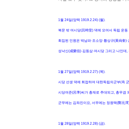
1월 24일(양력 1919.2.24) (월).
북문 밖 여시당(呂時堂) 댁에 모여서 독립 운동
회집된 인원은 박남파·조소앙·황상규(黃尙奎)·
성낙신(成樂信)·김동삼·여시당 그리고 나인데,
1월 27일(양력 1919.2.27) (목).
시당 선생 댁에 회접하여 대한독립의군부(즉 군
시당여준(呂準)씨가 총재로 추대되고, 총무겸 
군무에는 김좌진이요, 서무에는 정원택(鄭元澤)
1월 28일(양력 1919.2.28) (금).