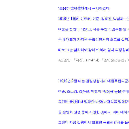
“조용히 吉林省城에서 독서하였다.
1919년 1월에 이르러, 여준, 김좌진, 박남파
여준은 정령이 되었고, 나는 부령의 임무를 맡
국내 대표가 가져온 독립선언서의 초고를 살펴
바로 그날 남하하여 상해로 와서 임시 의정원
<조소앙, 「자전」(1943,4) 『소앙선생문집』하
“1919년 2월 나는 길림성성에서 대한독립의
여준, 조소앙, 김좌진, 박찬익, 황상규 등을 
그런데 국내에서 밀파한 나모(나경석을 말함)
곧 손병희 선생 등이 서명한 것이다. 이에 대해
그런데 지금 길림에서 발표한 독립선언서를 들어