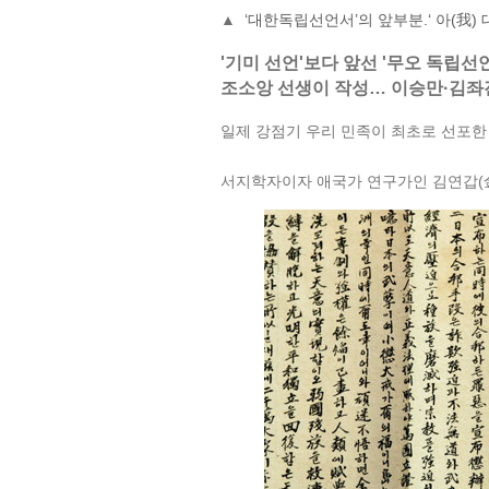
▲
‘대한독립선언서’의 앞부분.‘ 아(我) 
'기미 선언'보다 앞선 '무오 독립선
조소앙 선생이 작성… 이승만·김좌
일제 강점기 우리 민족이 최초로 선포한 독
서지학자이자 애국가 연구가인 김연갑(金煉