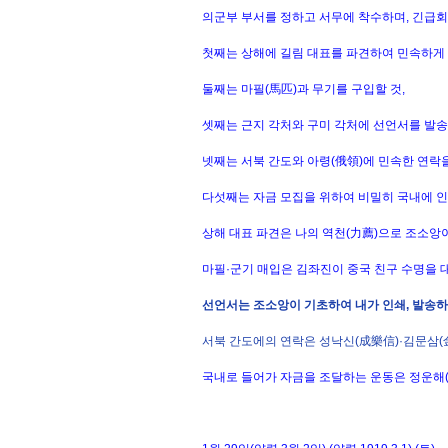
의군부 부서를 정하고 서무에 착수하며, 긴급
첫째는 상해에 길림 대표를 파견하여 민속하게 
둘째는 마필(馬匹)과 무기를 구입할 것,
셋째는 근지 각처와 구미 각처에 선언서를 발송
넷째는 서북 간도와 아령(俄領)에 민속한 연락을
다섯째는 자금 모집을 위하여 비밀히 국내에 인
상해 대표 파견은 나의 역천(力薦)으로 조소앙
마필·군기 매입은 김좌진이 중국 친구 수명을 
선언서는 조소앙이 기초하여 내가 인쇄, 발송하
서북 간도에의 연락은 성낙신(成樂信)·김문삼(
국내로 들어가 자금을 조달하는 운동은 정운해(