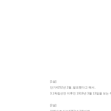
[1설]
단기4252년 2월..발표했다고 해서..
3.1독립선언 이후인 1919년 3월 13일을 보는
[2설]