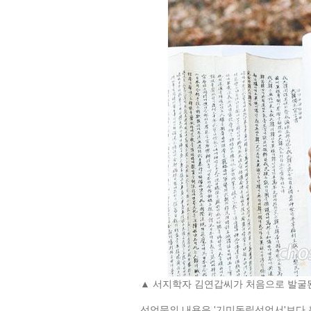
▲
서지학자 김연갑씨가 처음으로 발굴된‘대
선언문의 내용은 '기미독립선언서'보다 훨