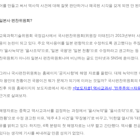
어를 만들고 써서 역사적 사건에 대해 잘못 판단하거나 왜곡된 시각을 갖게 되면 안 된
일본사 편찬위원회?
교육과학기술위원회 국정감사에서 국사편찬위원회(위원장 이태진)가 2013년부터 
용이 논란이 되고 있다. 주요 역사용어를 일본 편향적으로 수정하도록 권고했다는 주
가 '을사늑약'은 '을사조약'으로, '일본 국왕'은 '일본 천황'으로 수정하라고 권고하는
찬위원회가 아니라 일본사 편찬위원회냐며 비난하는 글도 인터넷과 SNS에 쏟아졌다.
그러나 국사편찬위원회는 홈페이지 '공지사항'에 해명 자료를 올렸다. 대체 늑약이면 
라 왕인데 천황이건 국왕이건 뭐가 문제가 되기에 이러는 것일까? 국사편찬위원회의 
진후 의원 홈페이지의 보도자료에서 제시한
<[보도자료] 역사교과서, '민주주의⇒자유
근거로 살펴보자.
해명자료는 중학교 역사교과서를 검정하는 과정에서 '을사늑약'을 '을사조약'으로, '일본군
'천황'으로 수정 권고한 이유, '제주 4.3 사건'을 '무장봉기'로 바꾸고, '이한열 열사'와
유를 밝히고 있다. 하지만, 4쪽 분량의 첫 해명자료는 너무 짧고 간단했다. 역사를 
있다는 생각에 기사를 써내려갈 만큼 성의가 없었다.