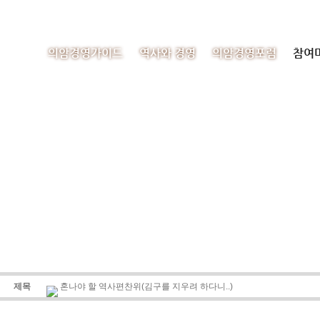
의암경영가이드
역사와 경영
의암경영포럼
참여
제목
혼나야 할 역사편찬위(김구를 지우려 하다니..)