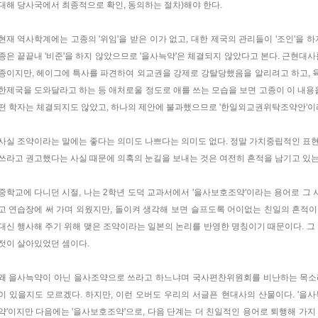
대해 당사국에서 최종적으로 확인, 동의하는 절차)해야 한다.
현재 역사학계에는 고종의 '위임'을 받은 이가 없고, 대한 제국의 관리들이 '조인'을 
종은 끝끝내 '비준'을 하지 않았으므로 '을사늑약'은 체결되지 않았다고 본다. 근현대
종이지만, 헤이그에 특사를 파견하여 외교권을 강제로 강탈당했음을 알리려고 하고, 
한제국을 도와달라고 하는 등 애처로울 정도로 애를 쓰는 모습을 보면 고종이 이 내용을
떤 학자는 체결되지도 않았고, 하나의 제안에 불과했으므로 '한일외교권위탁조약안'이
사실 조약이라는 말에는 좋다는 의미도 나쁘다는 의미도 없다. 정말 가치중립적인 표
쓰라고 권고했다는 사실 때문에 의혹의 눈길을 보내는 것은 여전히 흔적을 남기고 있는
중학교에 다니던 시절, 나는 2학년 도덕 교과서에서 '을사보호조약'이라는 용어로 그 
고 연습장에 써 가며 외웠지만, 돌이켜 생각해 보면 슬프도록 어이없는 친일의 흔적
대신 행사해 주기 위해 맺은 조약이라는 일본의 논리를 반영한 명칭이기 때문이다. 그 
젓이 살아있었던 셈이다.
왜 을사늑약이 아닌 을사조약으로 쓰라고 하느냐며 국사편찬위원회를 비난하는 목소
이 있을지도 모르겠다. 하지만, 이런 오버도 우리의 서글픈 현대사의 산물이다. '을사
약'이지만 다음에는 '을사보호조약'으로, 다음 단계는 더 친일적인 용어로 퇴행해 가지