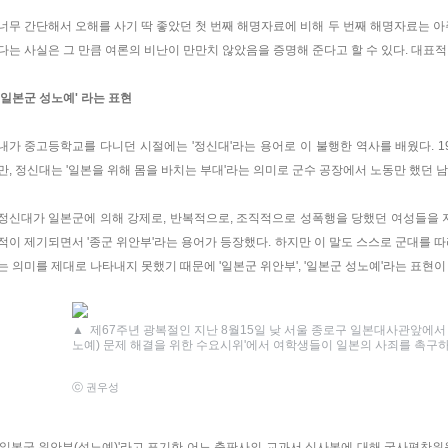
너무 간단해서 오해를 사기 딱 좋았던 첫 번째 해명자료에 비해 두 번째 해명자료는 아
다는 사실은 그 만큼 여론의 비난이 만만치 않았음을 증명해 준다고 할 수 있다. 대표
'일본군 성노예' 라는 표현
내가 중고등학교를 다니던 시절에는 '정신대'라는 용어로 이 불행한 역사를 배웠다. 1
만, 정신대는 '일본을 위해 몸을 바치는 부대'라는 의미로 군수 공장에서 노동만 했던 
정신대가 일본군에 의해 강제로, 반복적으로, 조직적으로 성폭행을 당했던 여성들을
적이 제기되면서 '종군 위안부'라는 용어가 등장했다. 하지만 이 말도 스스로 군대를 
는 의미를 제대로 나타내지 못했기 때문에 '일본군 위안부', '일본군 성노예'라는 표현이
▲
제67주년 광복절인 지난 8월15일 낮 서울 종로구 일본대사관앞에서 
노예) 문제 해결을 위한 수요시위'에서 여학생들이 일본의 사죄를 촉구하
ⓒ 권우성
'일본군 위안부(성노예)'라고 표기한 어느 출판사의 교과서 심사본에 대해 국사편찬위원