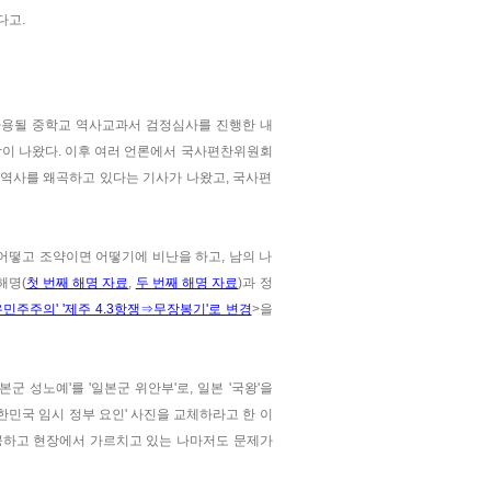
다고.
사용될 중학교 역사교과서 검정심사를 진행한 내
장이 나왔다. 이후 여러 언론에서 국사편찬위원회
 등 역사를 왜곡하고 있다는 기사가 나왔고, 국사편
어떻고 조약이면 어떻기에 비난을 하고, 남의 나
해명(
첫 번째 해명 자료
,
두 번째 해명 자료
)과 정
민주주의' '제주 4.3항쟁⇒무장봉기​'로 변경
>을
 성노예'를 '일본군 위안부'로, 일본 '국왕'을
 '대한민국 임시 정부 요인' 사진을 교체하라고 한 이
전공하고 현장에서 가르치고 있는 나마저도 문제가