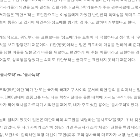
역사가들의 의견을 모아 결정된 집필기준과 교육과학기술부가 주는 편수자료에 그렇게 
저자들은 '위안부'라는 표현만으로는 여성들에게 가했던 반인륜적 폭력성을 제대로 드러
현이 통용되고 있기에 위안부와 성노예를 병기한 것이라고 말하며 거부했다고 한다.
개인적으로, '위안부'라는 표현보다는 '성노예'라는 표현이 더 적합하다고 생각한다. '위안부
것을 보고 황당했기 때문이다. 위안(慰安)이라는 말은 위로하여 마음을 편하게 해 준
을 당한 이들을 일본군의 마음을 위로하고 편안하게 해 주는 이들이라고 표현하는 것
어감도, 성폭행을 당했다는 의미도 위안부라는 글자로는 표현하지 못하기 때문이다.
'을사조약' vs. '을사늑약'
조약(條約)이란 '국가 간 또는 국가와 국제기구 사이의 문서에 의한 합의'를 의미하는 말
다. 1980년대에 초중고를 다닌 나는 학창시절에는 물론 대학에 가서도 '늑약'이란 말
사가 되어 역사를 가르치기 시작했을 때에도, 내가 주로 썼던 용어는 '을사조약'이었다.
널리 알려져 있듯이 일본은 대한제국의 외교권을 박탈하는 '을사조약'을 맺기 위해 갖은
지 않았다. 두 나라 사이의 조약이 성립되려면 주권자가 조약 체결의 권한을 특명 대신에게
정, 보완하여 합의하면 특명 대신이 '조인(調印-조약 당사국의 대표자가 서명, 날인하는