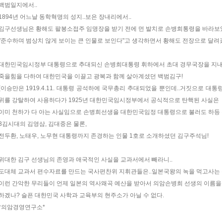
백범일지에서..
1894년 어느날 동학혁명의 성지..보은 장내리에서..
김구선생님은 황해도 팔봉소접주 임명장을 받기 전에 먼 발치로 손병희통령을 바라보
"준수하며 범상치 않게 보이는 큰 인물로 보인다"고 생각하면서 황해도 전장으로 달려
대한민국임시정부 대통령으로 추대되신 손병희대통령 휘하에서 초대 경무국장을 지내
죽을힘을 다하여 대한민국을 이끌고 광복과 함께 살아계셨던 백범김구!
(이승만은 1919.4.11. 대통령 공석하에 국무총리 추대되었을 뿐인데..거짓으로 대통령
위를 강탈하여 사용하다가 1925년 대한민국임시정부에서 공식적으로 탄핵된 사실은
이미 천하가 다 아는 사실임으로 손병희선생을 대한민국임정 대통령으로 불러도 하등
3김시대의 김영삼, 김대중은 물론,
전두환, 노태우, 노무현 대통령까지 존경하는 인물 1호로 소개하셨던 김구주석님!
위대한 김구 선생님의 존영과 애국적인 사실을 교과서에서 빼라니..
도대체 교과서 편수자료를 만드는 국사편찬위 지휘관들은..일본국왕의 녹을 먹고사는 
이런 간악한 무리들이 언제 일본의 역사왜곡 예산을 받아서 의암손병희 선생의 이름을
하겠나? 슬픈 대한민국 사학과 교육부의 현주소가 아닐 수 없다.
*의암경영연구소*