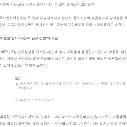
퇴행해 가는 꼴을 우리는 현대사에서 참 많이 보아오지 않았던가
국사편찬위원회는 두 번째 해명자료에서 절대로 을사조약의 불법성이나 강제성을 축소
약'이 교육과학기술부가 제시하는 편수용어에 포함되도록 적극 노력하겠다고 밝혔다.
'이한열 열사' 사진과 '김구 선생'의 사진
1987년 6월 민주항쟁을 가르칠 때면 세 명의 대학생이 등장한다. 권인숙, 박종철, 이
하는 지역이 부천이라서 '부천경찰서 성고문 사건'을 말하면 몇몇 학생은 어른들에게 
런 일이 있었느냐며 깜짝 놀란다.
▲
국사편찬위원회 설명자료에 포함된 사진. '쓰러지는 이한열' 사진이 '6월 
교체되었다.
ⓒ 국사편찬위원회 설명자료
'박종철 고문치사사건'도 다 설명하고 마지막으로 이한열의 사진을 보여주면 여학생들의 첫
명을 곁들여 최루탄에 맞아 쓰러지는 이한열 사진을 보여준다. 아이들은 사람이 죽어가