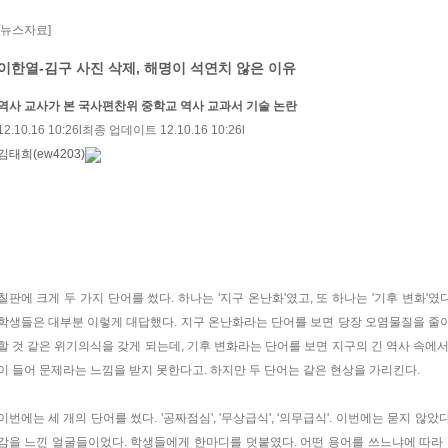
[뉴스자료]
이한열-김구 사진 삭제, 해명이 석연치 않은 이유
역사 교사가 본 국사편찬위 중학교 역사 교과서 기술 논란
12.10.16 10:26
l
최종 업데이트 12.10.16 10:26
l
김태희(ew4203)
칠판에 크게 두 가지 단어를 썼다. 하나는 '지구 온난화'였고, 또 하나는 '기후 변화'
학생들은 대부분 이렇게 대답했다. 지구 온난화라는 단어를 보면 당장 오염물질을 줄
할 것 같은 위기의식을 갖게 되는데, 기후 변화라는 단어를 보면 지구의 긴 역사 속에
이 들어 문제라는 느낌을 받지 못한다고. 하지만 두 단어는 같은 현상을 가리킨다.
이번에는 세 개의 단어를 썼다. '공짜점심', '무상급식', '의무급식'. 이번에는 묻지 않
감을 느낀 얼굴들이었다. 학생들에게 한마디를 덧붙였다. 어떤 용어를 쓰느냐에 따라