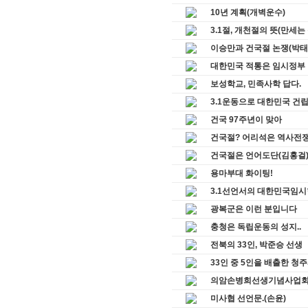
10년 계획(개벽운수)
3.1절, 개천절의 뜻(만세는
이승만과 건국절 논쟁(박태
대한민국 적통은 임시정부
보성학교, 민족사학 답다.
3.1운동으로 대한민국 건
건국 97주년이 맞아
건국절? 어리석은 역사전
건국절은 언어도단(김홍걸
용마부대 화이팅!
3.1선언서의 대한민국임시
광복군은 이런 분입니다
충청은 독립운동의 성지..
전북의 33인, 박준승 선생
33인 중 5인을 배출한 청
의암손병희선생기념사업회,
미사협 선언문.(손윤)