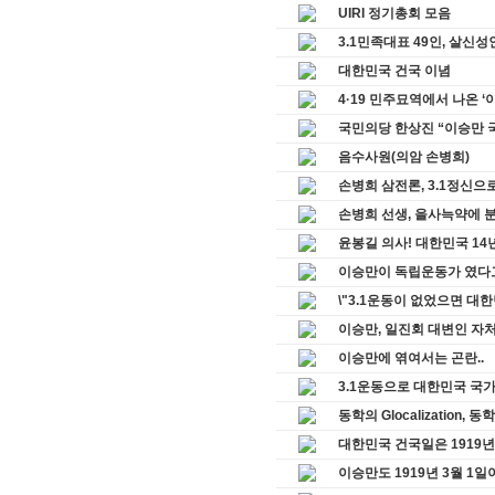
UIRI 정기총회 모음
3.1민족대표 49인, 살신
대한민국 건국 이념
4·19 민주묘역에서 나온 ‘
국민의당 한상진 “이승만 국
음수사원(의암 손병희)
손병희 삼전론, 3.1정신으
손병희 선생, 을사늑약에 분
윤봉길 의사! 대한민국 14년
이승만이 독립운동가 였다고
\"3.1운동이 없었으면 대한
이승만, 일진회 대변인 자
이승만에 엮여서는 곤란..
3.1운동으로 대한민국 국가
동학의 Glocalization
대한민국 건국일은 1919년 
이승만도 1919년 3월 1