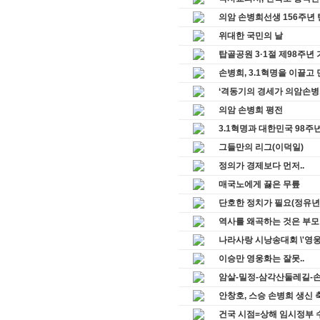
의암 손병희선생 156주년
위대한 국민의 날
탑골공원 3·1절 제98주년
손병희, 3.1혁명을 이끌고
‘격동기의 경세가 의암손병
의암 손병희 평전
3.1혁명과 대한민국 98주년
그들만의 리그(이덕일)
정의가 경제보다 먼저..
매국노에게 끓은 무릎
단호한 정치가 필요(정유년
역사를 왜곡하는 것은 부모
나라사랑 시낭송대회 \'영
이승만 영웅화는 잘못..
암살-밀정-삼각산둘레길-손병희-
안창호, 스승 손병희 생신 축사
건국 시점=상해 임시정부 