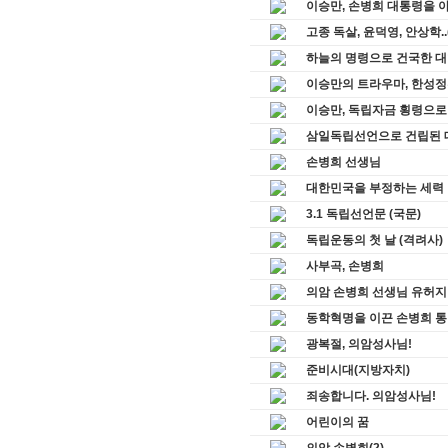
이승만, 손병희 대통령을 아
고종 독살, 윤덕영, 안상학.
하늘의 명령으로 건국한 
이승만의 트라우마, 한성정
이승만, 독립자금 횡령으로 
삼일독립선언으로 건립된 
손병희 선생님
대한민국을 부정하는 세력
3.1 독립선언문 (국문)
독립운동의 첫 날 (격려사)
사부곡, 손병희
의암 손병희 선생님 유허지
동학혁명을 이끈 손병희 
광복절, 의암성사님!
준비시대(지방자치)
죄송합니다. 의암성사님!
어린이의 꿈