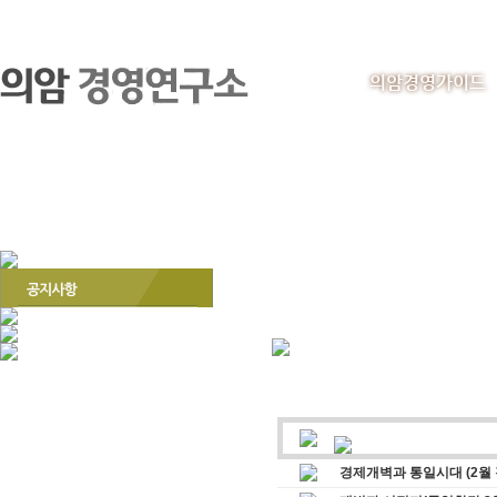
의암경영가이드
경제개벽과 통일시대 (2월 