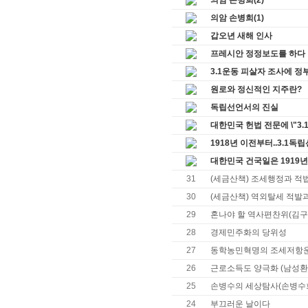
의암 손병희(2)
의암 손병희(1)
갑오년 새해 인사
프레시안 정정보도를 하다
3.1운동 피살자 조사에 정부
원로와 정신적인 지주란?
독립선언서의 진실
대한민국 헌법 전문에 \"3.
1918년 이전부터..3.1
대한민국 건국일은 1919년 
31
(세금산책) 조세행정과 적
30
(세금산책) 역외탈세 적발
29
혼나야 할 역사편찬위(김구를
28
경제민주화의 당위성
27
동학농민혁명의 조세저항운
26
근로소득도 양극화 (남성환
25
손병수의 세상탐사(손병수
24
부끄러운 날이다