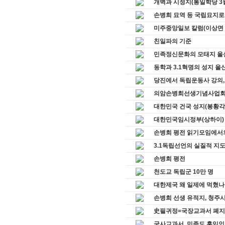
개벽과 시정지(통일학당 3
손병희 묘역 등 국립묘지로
미주중앙일보 칼럼(이상면 
친일파의 기준
민족정신문화의 모태지 울
동학과 3.1혁명의 성지 울
당진에서 독립운동사 강의,
의암손병희선생기념사업회 동
대한민국 건국 성지(봉황각
대한민국임시정부(상하이)
손병희 평전 읽기모임에서
3.1독립선언의 실질적 지
손병희 평전
천도교 독립군 10만 명
대한제국 왜 일제에 먹혔나
손병희 선생 유적지, 청주시
史필귀정=국장교과서 폐지
국사교과서, 민족도 홍익인