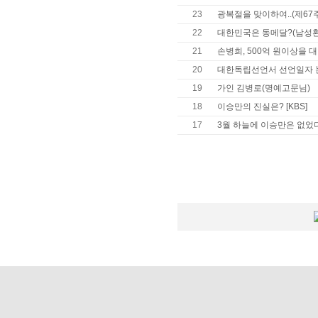
23
광복절을 맞이하여..(제67
22
대한민국은 동메달?(남성환
21
손병희, 500억 원이상을
20
대한독립선언서 선언일자 
19
가인 김병로(명예고문님)
18
이승만의 진실은? [KBS]
17
3월 하늘에 이승만은 없었