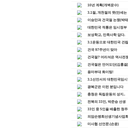
10년 계획(개벽운수)
3.1절, 개천절의 뜻(만세는
이승만과 건국절 논쟁(박태
대한민국 적통은 임시정부
보성학교, 민족사학 답다.
3.1운동으로 대한민국 건
건국 97주년이 맞아
건국절? 어리석은 역사전
건국절은 언어도단(김홍걸
용마부대 화이팅!
3.1선언서의 대한민국임시
광복군은 이런 분입니다
충청은 독립운동의 성지..
전북의 33인, 박준승 선생
33인 중 5인을 배출한 청
의암손병희선생기념사업회,
미사협 선언문.(손윤)