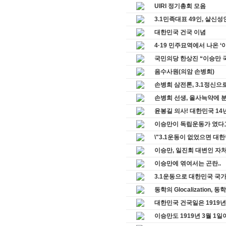
UIRI 정기총회 모음
3.1민족대표 49인, 살신
대한민국 건국 이념
4·19 민주묘역에서 나온 ‘
국민의당 한상진 “이승만 국
음수사원(의암 손병희)
손병희 삼전론, 3.1정신으
손병희 선생, 을사늑약에 분
윤봉길 의사! 대한민국 14년
이승만이 독립운동가 였다고
\"3.1운동이 없었으면 대한
이승만, 일진회 대변인 자
이승만에 엮여서는 곤란..
3.1운동으로 대한민국 국가
동학의 Glocalization
대한민국 건국일은 1919년 
이승만도 1919년 3월 1