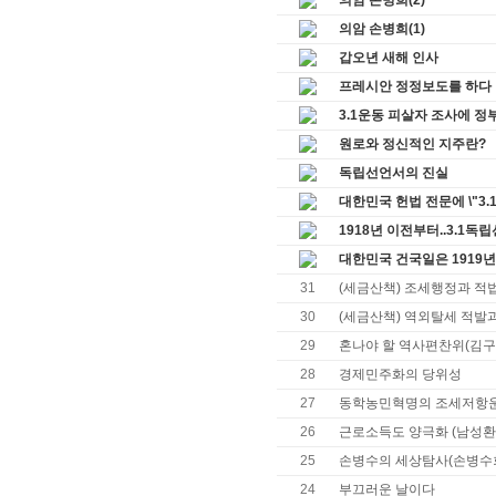
의암 손병희(2)
의암 손병희(1)
갑오년 새해 인사
프레시안 정정보도를 하다
3.1운동 피살자 조사에 정부
원로와 정신적인 지주란?
독립선언서의 진실
대한민국 헌법 전문에 \"3.
1918년 이전부터..3.1
대한민국 건국일은 1919년 
31
(세금산책) 조세행정과 적
30
(세금산책) 역외탈세 적발
29
혼나야 할 역사편찬위(김구를
28
경제민주화의 당위성
27
동학농민혁명의 조세저항운
26
근로소득도 양극화 (남성환
25
손병수의 세상탐사(손병수
24
부끄러운 날이다