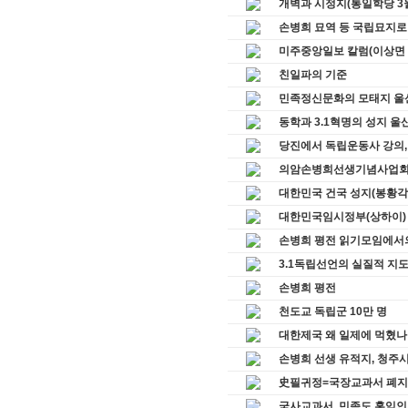
개벽과 시정지(통일학당 3
손병희 묘역 등 국립묘지로
미주중앙일보 칼럼(이상면 
친일파의 기준
민족정신문화의 모태지 울
동학과 3.1혁명의 성지 울
당진에서 독립운동사 강의,
의암손병희선생기념사업회 동
대한민국 건국 성지(봉황각
대한민국임시정부(상하이)
손병희 평전 읽기모임에서
3.1독립선언의 실질적 지
손병희 평전
천도교 독립군 10만 명
대한제국 왜 일제에 먹혔나
손병희 선생 유적지, 청주시
史필귀정=국장교과서 폐지
국사교과서, 민족도 홍익인