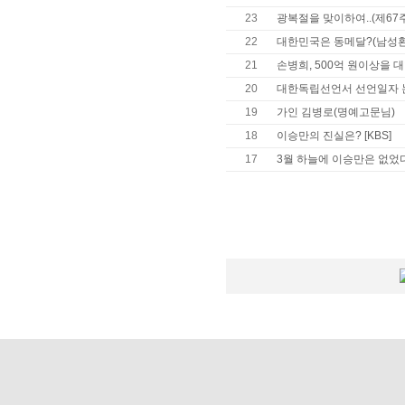
23
광복절을 맞이하여..(제67
22
대한민국은 동메달?(남성환
21
손병희, 500억 원이상을
20
대한독립선언서 선언일자 
19
가인 김병로(명예고문님)
18
이승만의 진실은? [KBS]
17
3월 하늘에 이승만은 없었