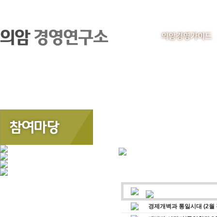
의암경영가이드
경제개벽과 통일시대 (2월 