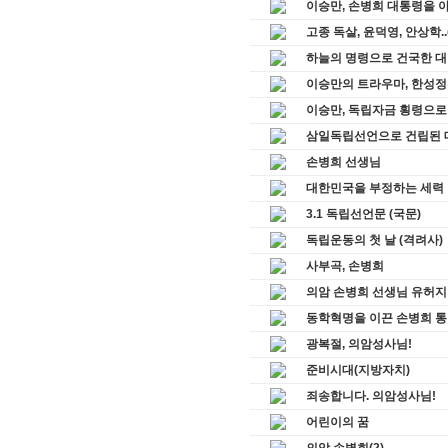
이승만, 손병희 대통령을 아
고종 독살, 윤덕영, 안상학.
하늘의 명령으로 건국한 
이승만의 트라우마, 한성정
이승만, 독립자금 횡령으로 
삼일독립선언으로 건립된 
손병희 선생님
대한민국을 부정하는 세력
3.1 독립선언문 (국문)
독립운동의 첫 날 (격려사)
사부곡, 손병희
의암 손병희 선생님 유허지
동학혁명을 이끈 손병희 
광복절, 의암성사님!
준비시대(지방자치)
죄송합니다. 의암성사님!
어린이의 꿈