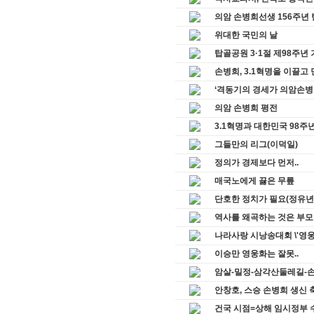
의암 손병희선생 156주년
위대한 국민의 날
탑골공원 3·1절 제98주년
손병희, 3.1혁명을 이끌고
‘격동기의 경세가 의암손병
의암 손병희 평전
3.1혁명과 대한민국 98주년
그들만의 리그(이덕일)
정의가 경제보다 먼저..
매국노에게 끓은 무릎
단호한 정치가 필요(정유년
역사를 왜곡하는 것은 부모
나라사랑 시낭송대회 \'영
이승만 영웅화는 잘못..
암살-밀정-삼각산둘레길-손병희-
안창호, 스승 손병희 생신 축사
건국 시점=상해 임시정부 