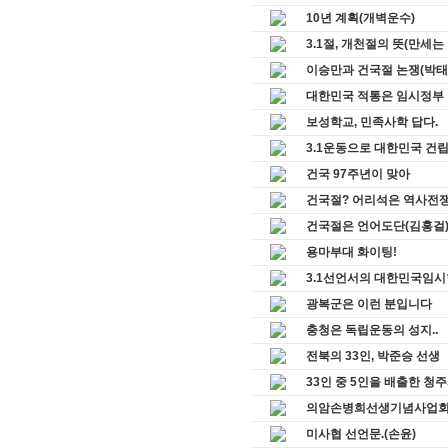
10년 계획(개벽운수)
3.1절, 개천절의 뜻(만세는
이승만과 건국절 논쟁(박태
대한민국 적통은 임시정부
보성학교, 민족사학 답다.
3.1운동으로 대한민국 건
건국 97주년이 맞아
건국절? 어리석은 역사전
건국절은 언어도단(김홍걸
용마부대 화이팅!
3.1선언서의 대한민국임시
광복군은 이런 분입니다
충청은 독립운동의 성지..
전북의 33인, 박준승 선생
33인 중 5인을 배출한 청
의암손병희선생기념사업회,
미사협 선언문.(손윤)