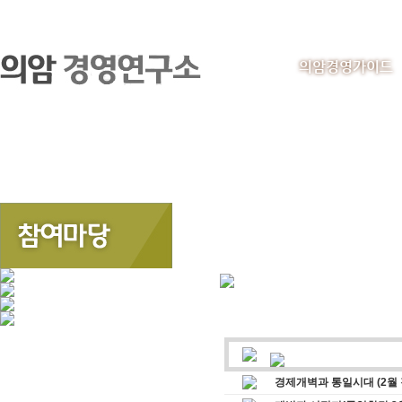
의암경영가이드
경제개벽과 통일시대 (2월 