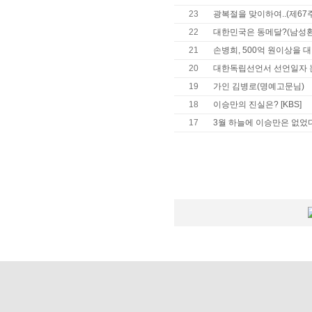
23
광복절을 맞이하여..(제67
22
대한민국은 동메달?(남성환
21
손병희, 500억 원이상을
20
대한독립선언서 선언일자 
19
가인 김병로(명예고문님)
18
이승만의 진실은? [KBS]
17
3월 하늘에 이승만은 없었