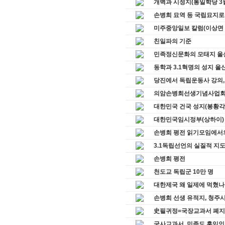
개벽과 시정지(통일학당 3
손병희 묘역 등 국립묘지로
미주중앙일보 칼럼(이상면 
친일파의 기준
민족정신문화의 모태지 울
동학과 3.1혁명의 성지 울
당진에서 독립운동사 강의,
의암손병희선생기념사업회 동
대한민국 건국 성지(봉황각
대한민국임시정부(상하이)
손병희 평전 읽기모임에서
3.1독립선언의 실질적 지
손병희 평전
천도교 독립군 10만 명
대한제국 왜 일제에 먹혔나
손병희 선생 유적지, 청주시
史필귀정=국장교과서 폐지
국사교과서, 민족도 홍익인