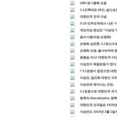
UIRI 정기총회 모음
3.1민족대표 49인, 살신
대한민국 건국 이념
4·19 민주묘역에서 나온 ‘
국민의당 한상진 “이승만 국
음수사원(의암 손병희)
손병희 삼전론, 3.1정신으
손병희 선생, 을사늑약에 분
윤봉길 의사! 대한민국 14년
이승만이 독립운동가 였다고
\"3.1운동이 없었으면 대한
이승만, 일진회 대변인 자
이승만에 엮여서는 곤란..
3.1운동으로 대한민국 국가
동학의 Glocalization
대한민국 건국일은 1919년 
이승만도 1919년 3월 1