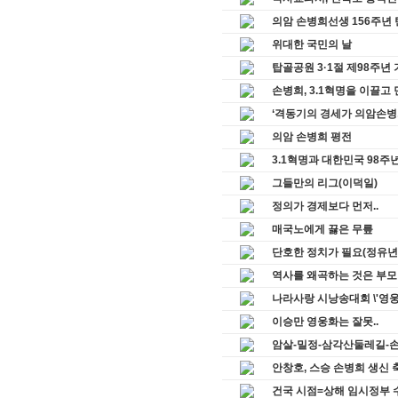
의암 손병희선생 156주년
위대한 국민의 날
탑골공원 3·1절 제98주년
손병희, 3.1혁명을 이끌고
‘격동기의 경세가 의암손병
의암 손병희 평전
3.1혁명과 대한민국 98주년
그들만의 리그(이덕일)
정의가 경제보다 먼저..
매국노에게 끓은 무릎
단호한 정치가 필요(정유년
역사를 왜곡하는 것은 부모
나라사랑 시낭송대회 \'영
이승만 영웅화는 잘못..
암살-밀정-삼각산둘레길-손병희-
안창호, 스승 손병희 생신 축사
건국 시점=상해 임시정부 