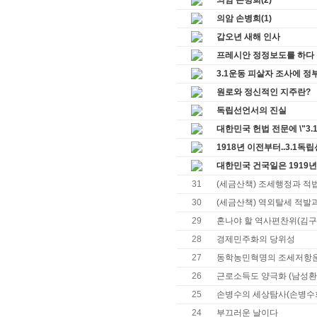
의암 손병희(2)
의암 손병희(1)
갑오년 새해 인사
프레시안 정정보도를 하다
3.1운동 피살자 조사에 정부
원로와 정신적인 지주란?
독립선언서의 진실
대한민국 헌법 전문에 \"3.
1918년 이전부터..3.1
대한민국 건국일은 1919년 
31
(세금산책) 조세행정과 적
30
(세금산책) 역외탈세 적발
29
혼나야 할 역사편찬위(김구를
28
경제민주화의 당위성
27
동학농민혁명의 조세저항운
26
근로소득도 양극화 (남성환
25
손병수의 세상탐사(손병수
24
부끄러운 날이다