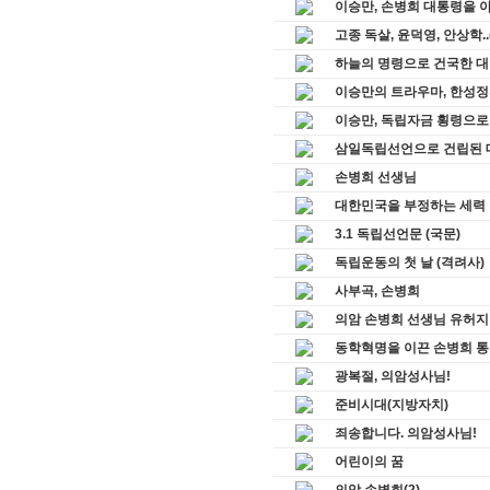
이승만, 손병희 대통령을 아
고종 독살, 윤덕영, 안상학.
하늘의 명령으로 건국한 
이승만의 트라우마, 한성정
이승만, 독립자금 횡령으로 
삼일독립선언으로 건립된 
손병희 선생님
대한민국을 부정하는 세력
3.1 독립선언문 (국문)
독립운동의 첫 날 (격려사)
사부곡, 손병희
의암 손병희 선생님 유허지
동학혁명을 이끈 손병희 
광복절, 의암성사님!
준비시대(지방자치)
죄송합니다. 의암성사님!
어린이의 꿈